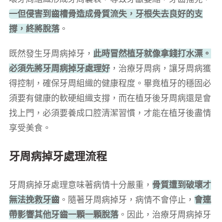
一但侵害到齒槽骨造成骨質流失，牙根失去良好的支
撐，終將脫落
。
既然發生牙周病掉牙，
此時冒然植牙就像拿錢打水漂。
必須先將牙周病掉牙處理好
，治療牙周病，讓牙周病獲
得控制，確保牙周組織的健康程度。畢竟植牙的穩固必
須要有健康的軟硬組織支撐，而在植牙後牙周病還是會
找上門，必須要養成口腔清潔習慣，才能在植牙後盡情
享受美食。
牙周病掉牙處理流程
牙周病掉牙處理意味著病情十分嚴重，
骨質遭到破壞才
無法挽救牙齒
。隨著牙周病掉牙，病情不會停止，
會連
帶影響其他牙齒一顆一顆脫落
。因此，治療牙周病掉牙