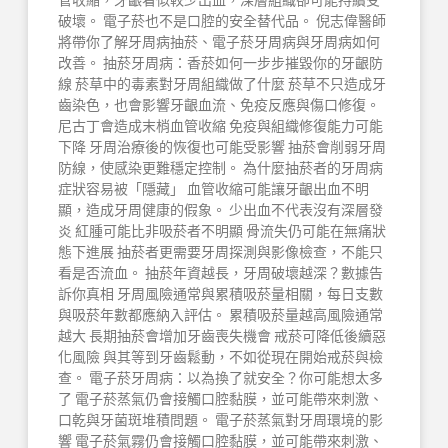
管收縮，牙齦看似較少出血，深層組織卻可能持續受
破壞。 電子菸也不是口腔的安全替代品。 倪志偉醫師
將帶你了解牙周病抽菸、電子菸牙周病與牙周病如何
改善。 抽菸牙周病：香菸如何一步步摧毀你的牙齦防
線 菸草中的毒素對牙周組織做了什麼 菸草不只造成牙
齒染色，也會影響牙齦血流、免疫反應與傷口修復。
尼古丁會造成末梢血管收縮 免疫與組織修復能力可能
下降 牙周治療後的恢復也可能受影響 抽菸會削弱牙周
防線，使感染更難穩定控制。 為什麼抽菸者的牙周病
症狀容易被「隱藏」 血管收縮可能讓牙齦出血不明
顯，造成牙周健康的假象。 少出血不代表沒有深層發
炎 紅腫可能比非吸菸者不明顯 骨流失仍可能在無痛狀
態下進展 抽菸者更需要牙周探測與影像檢查，不能只
看是否流血。 抽菸年資越長，牙周破壞越深？數據告
訴你真相 牙周風險通常與累積吸菸量相關，每日支數
與吸菸年數都應納入評估。 累積吸菸量越高風險通常
越大 長期抽菸會增加牙齒喪失機會 戒菸可降低後續惡
化風險 與其等到牙齒鬆動，不如從現在開始戒菸與檢
查。 電子菸牙周病：以為換了就安全？你可能想太多
了 電子菸蒸氣仍會接觸口腔黏膜，並可能帶來刺激、
口乾與牙菌斑堆積問題。 電子菸蒸氣對牙周環境的影
響 電子菸氣霧仍會接觸口腔黏膜，並可能帶來刺激、