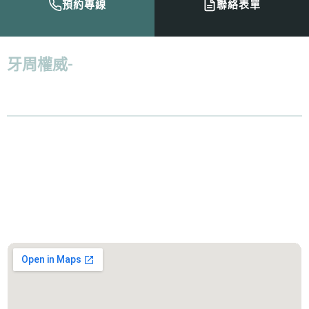
預約專線
聯絡表單
牙周權威-
倪志偉醫師：「
給病人最好的治
療，並且減少病人在過程上的痛苦，才是我
認為最好的解決方案。
」
服務診所
善化遠傳盛傳牙醫診所
診所地址：台南市善化區大成路300號