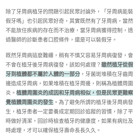
除了牙周病植牙的問題引起民眾討論外，「牙周病能裝
假牙嗎」也引起民眾好奇，其實既然有了牙周病，當然
不能放任疾病的存在而不治療，當牙周病獲得控制，透
過醫師的診斷患者口腔條件，還是可以裝假牙。
既然牙周病這麼難纏，稍有不慎又容易牙周病復發，會
不會在植牙後牙周病復發，該如何處理？
雖然植牙從假
牙到植體都不屬於人體的一部分
，牙菌斑堆積在牙齒周
邊造成牙周病，如果堆積在植牙周邊，則稱為植體周圍
炎。
植體周圍炎的成因和牙周病相似，但是民眾更難察
覺植體周圍炎的發生
。為了避免所謂的植牙後牙周病發
生，植牙患者一定要養成定期回診追蹤的習慣，除了平
時做好清潔，回診時檢查植牙的健康度，如果有病灶及
時處理，才可以確保植牙壽命長長久久。