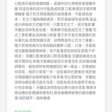
口乾與牙菌斑堆積問題。 氣霧中的化學物質會接觸牙
齦 高溫及香料成分可能造成刺激 口乾會增加牙菌斑累
積機會 電子菸牙周病風險仍值得重視，不能視為無
害。 尼古丁鹽與傳統香菸，對牙周破壞有差別嗎 產品
成分與吸收方式雖不同，只要含尼古丁，就可能影響
牙齦血流與免疫反應。 兩者都可能造成尼古丁暴露 尼
古丁會影響血流與傷口修復 電子菸不是牙周健康的安
全替代品 若要保護牙周，目標應是停止尼古丁暴露。
電子菸使用者的牙周病臨床觀察 口乾、口臭、牙菌斑
或牙齦萎縮都需檢查，但不能僅憑症狀認定是電子菸
造成。 持續口乾會提高口腔清潔難度 牙齦退縮或出血
需牙周評估 影像才能確認是否已有骨流失 症狀需由醫
師鑑別，避免把所有問題歸因於單一產品。 牙周病如
何改善：戒菸只是第一步，這些事你也要做到 戒菸後
牙周組織的自我修復能力有多強 停止吸菸後，牙齦血
流與治療反應可逐步改善，但既有骨流失通常不會自
行完全恢復。 牙齦血流與免疫反應可逐步改善 專業牙
周治療的反應通常更有利 既有齒槽骨破壞仍需持續管
理 戒菸越早，越有機會
READ MORE »