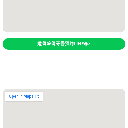
遠傳盛傳牙醫預約LINE@
永康大欣牙醫診所
診所地址：台南市永康區東橋五路106號