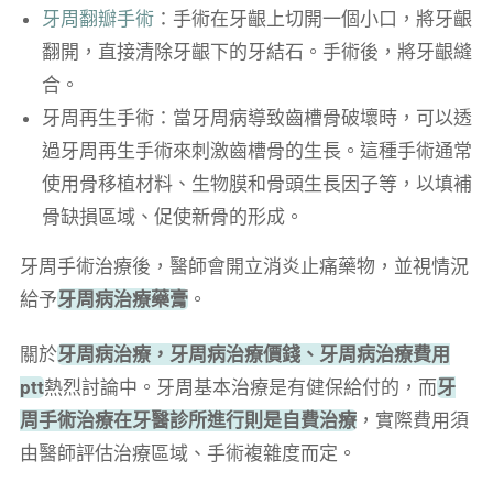
牙周翻瓣手術
：手術在牙齦上切開一個小口，將牙齦
翻開，直接清除牙齦下的牙結石。手術後，將牙齦縫
合。
牙周再生手術：當牙周病導致齒槽骨破壞時，可以透
過牙周再生手術來刺激齒槽骨的生長。這種手術通常
使用骨移植材料、生物膜和骨頭生長因子等，以填補
骨缺損區域、促使新骨的形成。
牙周手術治療後，醫師會開立消炎止痛藥物，並視情況
給予
牙周病治療藥膏
。
關於
牙周病治療，牙周病治療價錢、牙周病治療費用
ptt
熱烈討論中。牙周基本治療是有健保給付的，而
牙
周手術治療在牙醫診所進行則是自費治療
，實際費用須
由醫師評估治療區域、手術複雜度而定。