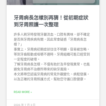
牙周病長怎樣別再猜！從初期症狀
到牙周照護一次整理
許多人刷牙時發現牙齦流血、口腔有異味，卻不確定
是否與牙周疾病有關，因此常會疑惑「牙周病長怎
樣？」
事實上，牙周病初期症狀往往不明顯，容易被忽略，
等到牙齒鬆動或咀嚼不適時，牙周組織可能已經受到
一定程度的破壞。
了解牙周病長怎樣，不僅有助於及早發現異常，也能
避免牙周病不治療所帶來的缺牙風險。
本文將帶您認識牙周病的常見外觀變化、病程發展，
以及正確的牙周照護方式，幫助您守護口腔健康。
READ MORE »
2026 年 7 月 3 日