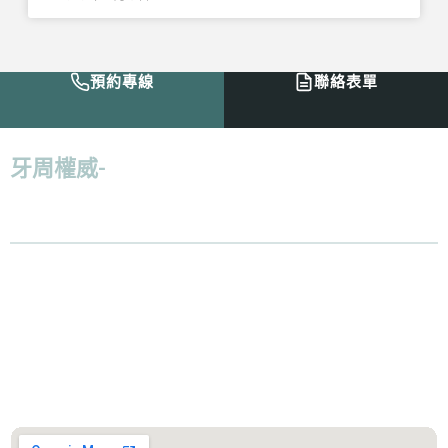
預約專線
聯絡表單
牙周權威-
倪志偉醫師：「
給病人最好的治
療，並且減少病人在過程上的痛苦，才是我
認為最好的解決方案。
」
服務診所
善化遠傳盛傳牙醫診所
診所地址：台南市善化區大成路300號