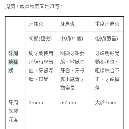
周病，嚴重程度又是如何。
牙齦炎
牙周炎
重度牙周炎
初期(輕微)
中期(中度)
後期(嚴重)
牙周
刷牙或使用
明顯牙齦萎
牙齒明顯晃
病症
牙線時會出
縮、敏感性
動和移位、
狀
血、牙齦浮
牙齒、牙根
咀嚼咬合不
腫、口臭
露出感覺牙
正、牙齒掉
齒變長
落
牙周
3-5mm
5-7mm
大於7mm
囊袋
深度