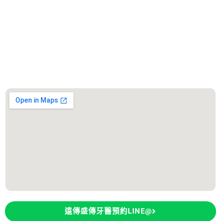
服務診所
善化遠傳盛傳牙醫診所
診所地址：台南市善化區大成路300號
遠傳盛傳牙醫預約LINE@