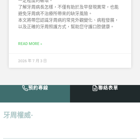
一定程度的破壞。
了解牙周病長怎樣，不僅有助於及早發現異常，也能
避免牙周病不治療所帶來的缺牙風險。
本文將帶您認識牙周病的常見外觀變化、病程發展，
以及正確的牙周照護方式，幫助您守護口腔健康。
READ MORE »
2026 年 7 月 3 日
預約專線
聯絡表單
牙周權威-
倪志偉醫師：「
給病人最好的治
療，並且減少病人在過程上的痛苦，才是我
認為最好的解決方案。
」