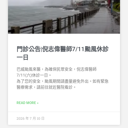
門診公告|倪志偉醫師7/11颱風休診
一日
巴威颱風來襲，為確保民眾安全，倪志偉醫師
7/11(六)休診一日。
為了您的安全，颱風期間請盡量避免外出。如有緊急
醫療需求，請前往就近醫院看診。
READ MORE »
2026 年 7 月 10 日