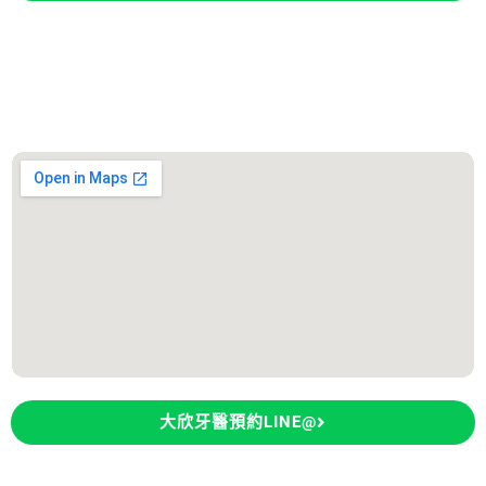
永康大欣牙醫診所
診所地址：台南市永康區東橋五路106號
大欣牙醫預約LINE@