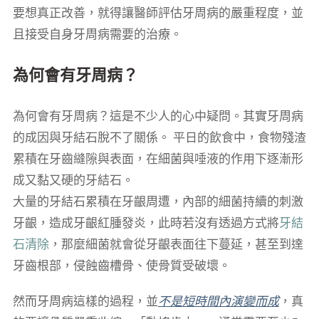
要想真正改善，就得讓醫師評估牙周病的嚴重程度，並
且接受自身牙周病需要的治療。
為何會有牙周病？
為何會有牙周病？這是不少人的心中疑問。其實牙周病
的成因與牙結石脫不了關係。 平日的飲食中，食物殘渣
累積在牙齒縫隙與表面，在細菌與唾液的作用下逐漸形
成又黏又硬的牙結石。
大量的牙結石累積在牙齦周遭，內部的細菌持續的刺激
牙齦，造成牙齦紅腫發炎，此時若沒有透過方式將
牙結
石清除
，那麼細菌就會從牙齦表面往下蔓延，甚至到達
牙齒根部，侵蝕齒槽骨、使骨質受破壞。
然而牙周病這樣的過程，並
不是短時間內演變而成
，真