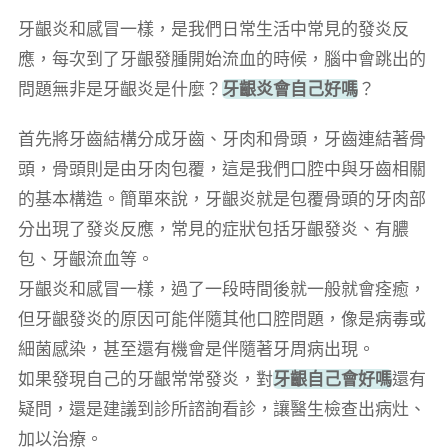
牙齦炎和感冒一樣，是我們日常生活中常見的發炎反
應，每次到了牙齦發腫開始流血的時候，腦中會跳出的
問題無非是牙齦炎是什麼？
牙齦炎會自己好嗎
？
首先將牙齒結構分成牙齒、牙肉和骨頭，牙齒連結著骨
頭，骨頭則是由牙肉包覆，這是我們口腔中與牙齒相關
的基本構造。簡單來說，牙齦炎就是包覆骨頭的牙肉部
分出現了發炎反應，常見的症狀包括牙齦發炎、有膿
包、牙齦流血等。
牙齦炎和感冒一樣，過了一段時間後就一般就會痊癒，
但牙齦發炎的原因可能伴隨其他口腔問題，像是病毒或
細菌感染，甚至還有機會是伴隨著牙周病出現。
如果發現自己的牙齦常常發炎，對
牙齦自己會好嗎
還有
疑問，還是建議到診所諮詢看診，讓醫生檢查出病灶、
加以治療。