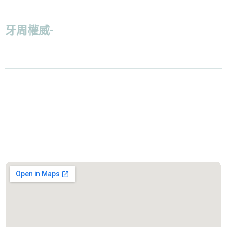
牙周權威-
倪志偉醫師：「
給病人最好的治
療，並且減少病人在過程上的痛苦，才是我
認為最好的解決方案。
」
服務診所
善化遠傳盛傳牙醫診所
診所地址：台南市善化區大成路300號