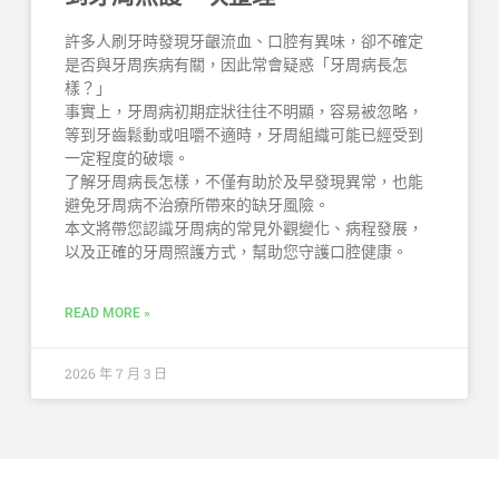
許多人刷牙時發現牙齦流血、口腔有異味，卻不確定
是否與牙周疾病有關，因此常會疑惑「牙周病長怎
樣？」
事實上，牙周病初期症狀往往不明顯，容易被忽略，
等到牙齒鬆動或咀嚼不適時，牙周組織可能已經受到
一定程度的破壞。
了解牙周病長怎樣，不僅有助於及早發現異常，也能
避免牙周病不治療所帶來的缺牙風險。
本文將帶您認識牙周病的常見外觀變化、病程發展，
以及正確的牙周照護方式，幫助您守護口腔健康。
READ MORE »
2026 年 7 月 3 日