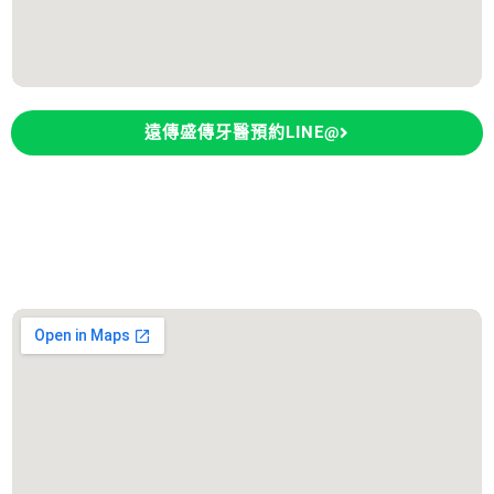
遠傳盛傳牙醫預約LINE@
永康大欣牙醫診所
診所地址：台南市永康區東橋五路106號