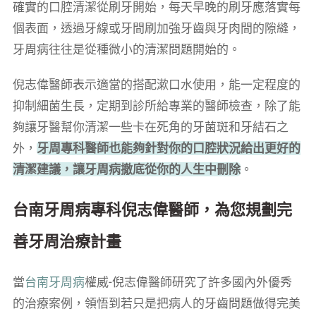
確實的口腔清潔從刷牙開始，每天早晚的刷牙應落實每
個表面，透過牙線或牙間刷加強牙齒與牙肉間的隙縫，
牙周病往往是從種微小的清潔問題開始的。
倪志偉醫師表示適當的搭配漱口水使用，能一定程度的
抑制細菌生長，定期到診所給專業的醫師檢查，除了能
夠讓牙醫幫你清潔一些卡在死角的牙菌斑和牙結石之
外，
牙周專科醫師也能夠針對你的口腔狀況給出更好的
清潔建議，讓牙周病撤底從你的人生中刪除
。
台南牙周病專科倪志偉醫師，為您規劃完
善牙周治療計畫
當
台南牙周病
權威-倪志偉醫師研究了許多國內外優秀
的治療案例，領悟到若只是把病人的牙齒問題做得完美