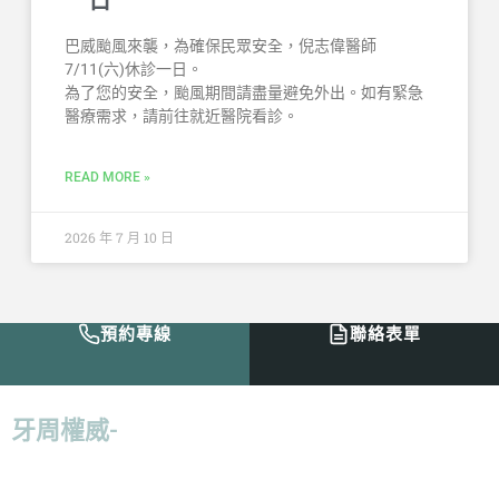
巴威颱風來襲，為確保民眾安全，倪志偉醫師
7/11(六)休診一日。
為了您的安全，颱風期間請盡量避免外出。如有緊急
醫療需求，請前往就近醫院看診。
READ MORE »
2026 年 7 月 10 日
預約專線
聯絡表單
牙周權威-
倪志偉醫師：「
給病人最好的治
療，並且減少病人在過程上的痛苦，才是我
認為最好的解決方案。
」