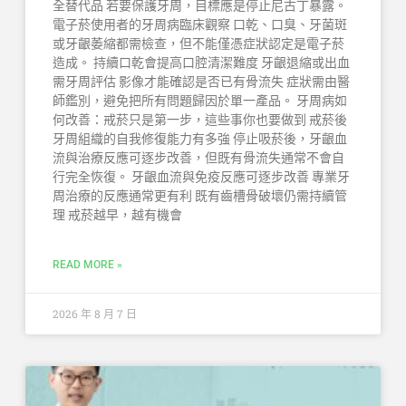
全替代品 若要保護牙周，目標應是停止尼古丁暴露。
電子菸使用者的牙周病臨床觀察 口乾、口臭、牙菌斑
或牙齦萎縮都需檢查，但不能僅憑症狀認定是電子菸
造成。 持續口乾會提高口腔清潔難度 牙齦退縮或出血
需牙周評估 影像才能確認是否已有骨流失 症狀需由醫
師鑑別，避免把所有問題歸因於單一產品。 牙周病如
何改善：戒菸只是第一步，這些事你也要做到 戒菸後
牙周組織的自我修復能力有多強 停止吸菸後，牙齦血
流與治療反應可逐步改善，但既有骨流失通常不會自
行完全恢復。 牙齦血流與免疫反應可逐步改善 專業牙
周治療的反應通常更有利 既有齒槽骨破壞仍需持續管
理 戒菸越早，越有機會
READ MORE »
2026 年 8 月 7 日