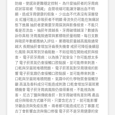
防線，使感染更難穩定控制。 為什麼抽菸者的牙周病
症狀容易被「隱藏」 血管收縮可能讓牙齦出血不明
顯，造成牙周健康的假象。 少出血不代表沒有深層發
炎 紅腫可能比非吸菸者不明顯 骨流失仍可能在無痛狀
態下進展 抽菸者更需要牙周探測與影像檢查，不能只
看是否流血。 抽菸年資越長，牙周破壞越深？數據告
訴你真相 牙周風險通常與累積吸菸量相關，每日支數
與吸菸年數都應納入評估。 累積吸菸量越高風險通常
越大 長期抽菸會增加牙齒喪失機會 戒菸可降低後續惡
化風險 與其等到牙齒鬆動，不如從現在開始戒菸與檢
查。 電子菸牙周病：以為換了就安全？你可能想太多
了 電子菸蒸氣仍會接觸口腔黏膜，並可能帶來刺激、
口乾與牙菌斑堆積問題。 電子菸蒸氣對牙周環境的影
響 電子菸氣霧仍會接觸口腔黏膜，並可能帶來刺激、
口乾與牙菌斑堆積問題。 氣霧中的化學物質會接觸牙
齦 高溫及香料成分可能造成刺激 口乾會增加牙菌斑累
積機會 電子菸牙周病風險仍值得重視，不能視為無
害。 尼古丁鹽與傳統香菸，對牙周破壞有差別嗎 產品
成分與吸收方式雖不同，只要含尼古丁，就可能影響
牙齦血流與免疫反應。 兩者都可能造成尼古丁暴露 尼
古丁會影響血流與傷口修復 電子菸不是牙周健康的安