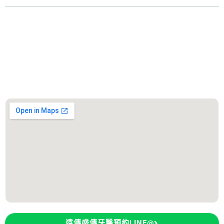
服務診所
善化遠傳盛傳牙醫診所
診所地址：台南市善化區大成路300號
遠傳盛傳牙醫預約LINE@