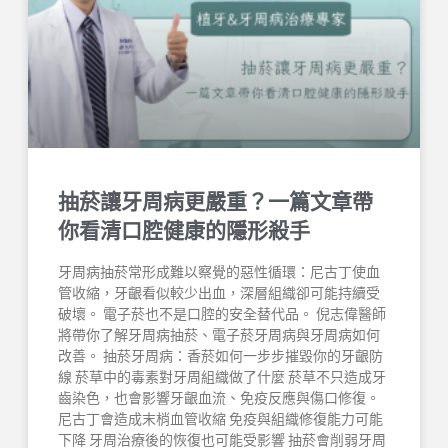
抽菸讓牙周病更嚴重？一篇文章帶
你看清口腔健康的隱形殺手
牙周病抽菸常形成難以察覺的惡性循環：尼古丁使血
管收縮，牙齦看似較少出血，深層組織卻可能持續受
破壞。 電子菸也不是口腔的安全替代品。 倪志偉醫師
將帶你了解牙周病抽菸、電子菸牙周病與牙周病如何
改善。 抽菸牙周病：香菸如何一步步摧毀你的牙齦防
線 菸草中的毒素對牙周組織做了什麼 菸草不只造成牙
齒染色，也會影響牙齦血流、免疫反應與傷口修復。
尼古丁會造成末梢血管收縮 免疫與組織修復能力可能
下降 牙周治療後的恢復也可能受影響 抽菸會削弱牙周