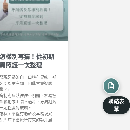
怎樣別再猜！從初期
周照護一次整理
發現牙齦流血、口腔有異味，卻
牙周疾病有關，因此常會疑惑
樣？」
病初期症狀往往不明顯，容易被
聯絡表
齒鬆動或咀嚼不適時，牙周組織
一定程度的破壞。
單
怎樣，不僅有助於及早發現異
牙周病不治療所帶來的缺牙風