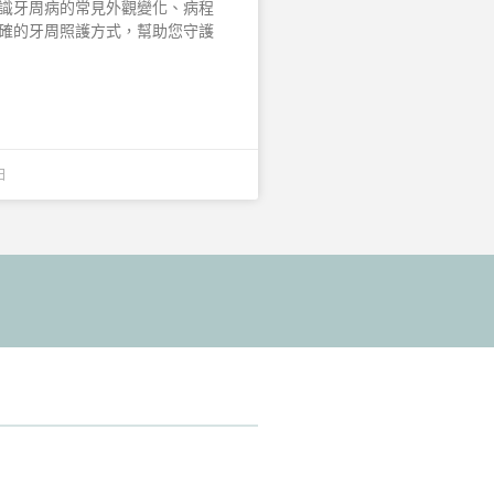
識牙周病的常見外觀變化、病程
確的牙周照護方式，幫助您守護
日
最好的解決方案。
」