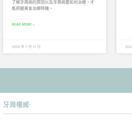
了解牙周病的原因以及牙周病要如何治療，才
能把握黃金治療時機。
READ MORE »
2026 年 7 月 17 日
202
牙周權威-
倪志偉醫師：「
給病人最好的治療