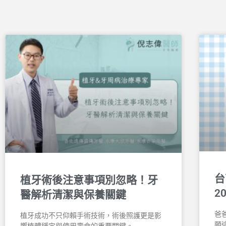
台
植牙術後注意事項別忽略！牙
2
醫解析清潔與保養關鍵
爸
植牙成功不只仰賴手術技術，術後照護更是影
願
響植體穩定與使用壽命的重要關鍵。