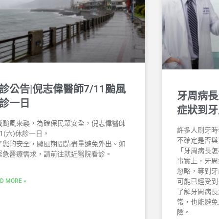
診公告|倪志偉醫師7/11颱風
牙周病長
診一日
症狀到牙
威颱風來襲，為確保民眾安全，倪志偉醫師
許多人刷牙時
11(六)休診一日。
不確定是否與
了您的安全，颱風期間請盡量避免外出。如
「牙周病長怎
緊急醫療需求，請前往就近醫院看診。
事實上，牙周
忽略，等到牙
D MORE »
可能已經受到
了解牙周病長
常，也能避免
險。