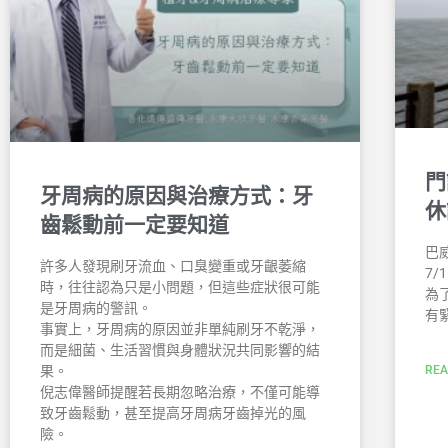
門
牙周病的原因與治療方式：牙
休
齒鬆動前一定要知道
巴
許多人發現刷牙流血、口臭變重或牙齦萎縮
7/
時，往往認為只是小問題，但這些症狀很可能
為
是牙周病的警訊。
有
事實上，牙周病的原因並非單純刷牙不乾淨，
而是細菌、生活習慣與身體狀況共同影響的結
REA
果。
倪志偉醫師提醒若長期忽略治療，不僅可能導
致牙齒鬆動，甚至提高牙周病牙齒掉光的風
險。