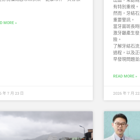
！
有特別重視。
然而，牙結石
重要警訊。
D MORE »
當牙菌斑長時
激牙齦產生發
險。
了解牙結石流
過程，以及正
早發現問題並
READ MORE »
6 年 7 月 23 日
2026 年 7 月 2