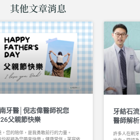
其他文章消息
南牙醫│倪志偉醫師祝您
牙結石流
026父親節快樂
醫師解析
爸，您的陪伴，是我勇敢前行的力量。
許多人在刷牙
這份祝福為您帶來快樂，健康常伴，笑容依
出血，常認為