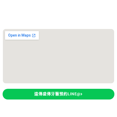
善化遠傳盛傳牙醫診所
診所地址：台南市善化區大成路300號
遠傳盛傳牙醫預約LINE@
永康大欣牙醫診所