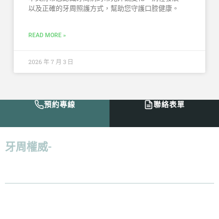
以及正確的牙周照護方式，幫助您守護口腔健康。
READ MORE »
2026 年 7 月 3 日
預約專線
聯絡表單
牙周權威-
倪志偉醫師：「
給病人最好的治
療，並且減少病人在過程上的痛苦，才是我
認為最好的解決方案。
」
服務診所